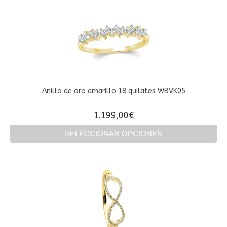
Anillo de oro amarillo 18 quilates WBVK05
1.199,00
€
SELECCIONAR OPCIONES
Este
producto
tiene
múltiples
variantes.
Las
opciones
se