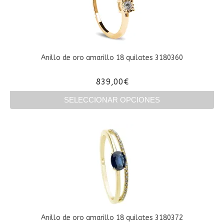
Las
opciones
se
pueden
elegir
en
Anillo de oro amarillo 18 quilates 3180360
la
página
839,00
€
de
producto
SELECCIONAR OPCIONES
Este
producto
tiene
múltiples
variantes.
Las
opciones
se
pueden
elegir
en
Anillo de oro amarillo 18 quilates 3180372
la