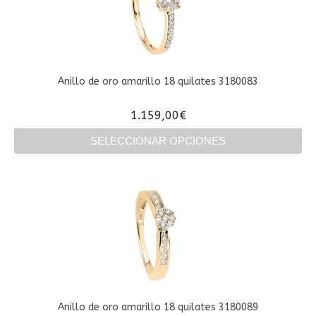
Las
opciones
se
pueden
elegir
en
Anillo de oro amarillo 18 quilates 3180083
la
página
1.159,00
€
de
producto
SELECCIONAR OPCIONES
Este
producto
tiene
múltiples
variantes.
Las
opciones
se
pueden
elegir
en
Anillo de oro amarillo 18 quilates 3180089
la