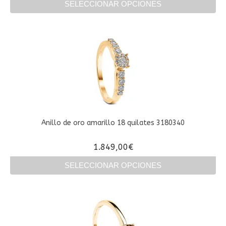
SELECCIONAR OPCIONES
Este
producto
tiene
múltiples
variantes.
Las
opciones
se
pueden
elegir
en
Anillo de oro amarillo 18 quilates 3180340
la
página
1.849,00
€
de
producto
SELECCIONAR OPCIONES
Este
producto
tiene
múltiples
variantes.