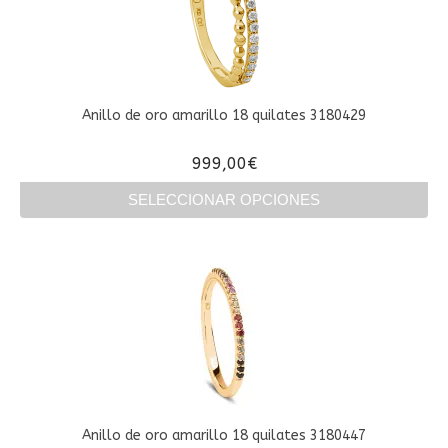
Las
opciones
se
pueden
elegir
en
Anillo de oro amarillo 18 quilates 3180429
la
página
999,00
€
de
producto
SELECCIONAR OPCIONES
Este
producto
tiene
múltiples
variantes.
Las
opciones
se
pueden
elegir
en
Anillo de oro amarillo 18 quilates 3180447
la