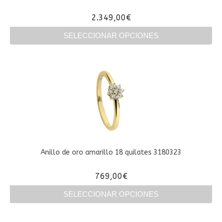
página
2.349,00
€
de
producto
SELECCIONAR OPCIONES
Este
producto
tiene
múltiples
variantes.
Las
opciones
se
pueden
elegir
en
Anillo de oro amarillo 18 quilates 3180323
la
página
769,00
€
de
producto
SELECCIONAR OPCIONES
Este
producto