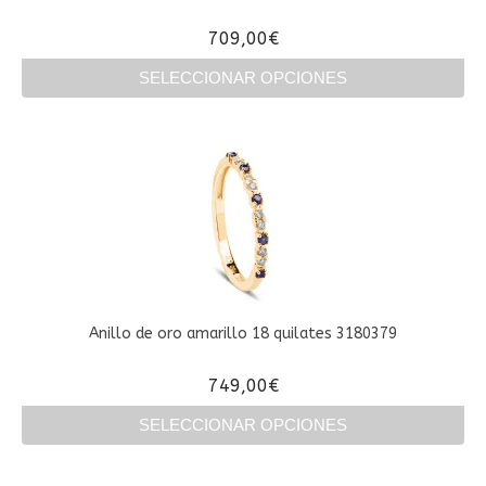
página
709,00
€
de
producto
SELECCIONAR OPCIONES
Este
producto
tiene
múltiples
variantes.
Las
opciones
se
pueden
elegir
en
Anillo de oro amarillo 18 quilates 3180379
la
página
749,00
€
de
producto
SELECCIONAR OPCIONES
Este
producto