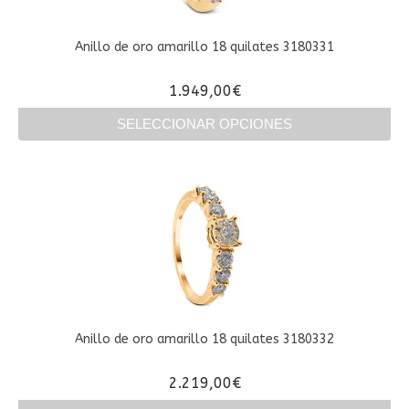
pueden
elegir
en
Anillo de oro amarillo 18 quilates 3180331
la
página
1.949,00
€
de
producto
SELECCIONAR OPCIONES
Este
producto
tiene
múltiples
variantes.
Las
opciones
se
pueden
elegir
en
Anillo de oro amarillo 18 quilates 3180332
la
página
2.219,00
€
de
producto