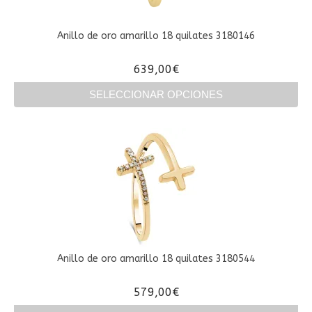
pueden
elegir
en
Anillo de oro amarillo 18 quilates 3180146
la
página
639,00
€
de
producto
SELECCIONAR OPCIONES
Este
producto
tiene
múltiples
variantes.
Las
opciones
se
pueden
elegir
en
Anillo de oro amarillo 18 quilates 3180544
la
página
579,00
€
de
producto