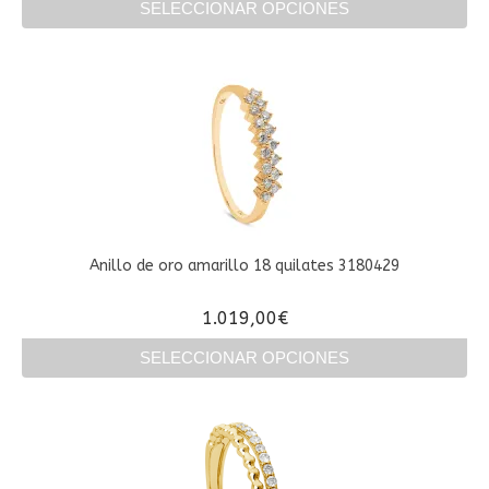
SELECCIONAR OPCIONES
Este
producto
tiene
múltiples
variantes.
Las
opciones
se
pueden
elegir
en
Anillo de oro amarillo 18 quilates 3180429
la
página
1.019,00
€
de
producto
SELECCIONAR OPCIONES
Este
producto
tiene
múltiples
variantes.