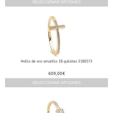
SELECCIONAR OPCIONES
Este
producto
tiene
múltiples
variantes.
Las
opciones
se
pueden
elegir
en
Anillo de oro amarillo 18 quilates 3180573
la
página
609,00
€
de
producto
SELECCIONAR OPCIONES
Este
producto
tiene
múltiples
variantes.