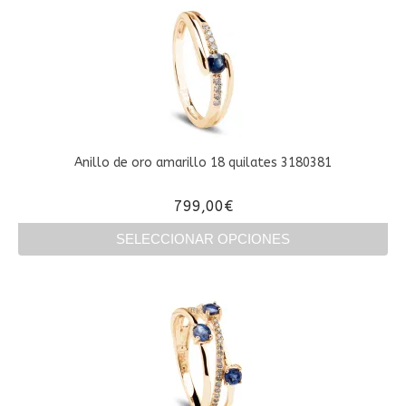
tiene
múltiples
variantes.
Las
opciones
se
pueden
elegir
en
Anillo de oro amarillo 18 quilates 3180381
la
página
799,00
€
de
producto
SELECCIONAR OPCIONES
Este
producto
tiene
múltiples
variantes.
Las
opciones
se