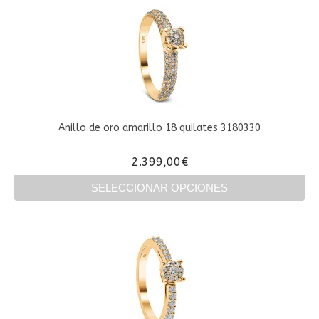
tiene
múltiples
variantes.
Las
opciones
se
pueden
elegir
en
Anillo de oro amarillo 18 quilates 3180330
la
página
2.399,00
€
de
producto
SELECCIONAR OPCIONES
Este
producto
tiene
múltiples
variantes.
Las
opciones
se