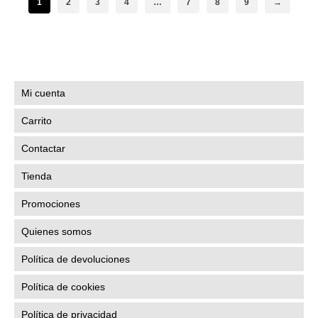
1
2
3
4
…
7
8
9
→
tiene
múltiples
variantes.
Las
opciones
se
Mi cuenta
pueden
elegir
Carrito
en
la
Contactar
página
de
Tienda
producto
Promociones
Quienes somos
Política de devoluciones
Política de cookies
Política de privacidad