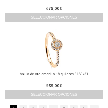
página
679,00
€
de
producto
SELECCIONAR OPCIONES
Este
producto
tiene
múltiples
variantes.
Las
opciones
se
pueden
elegir
en
Anillo de oro amarillo 18 quilates 3180463
la
página
989,00
€
de
producto
SELECCIONAR OPCIONES
Este
producto