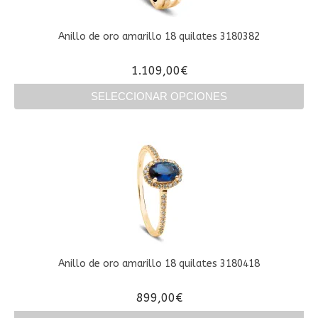
pueden
elegir
en
Anillo de oro amarillo 18 quilates 3180382
la
página
1.109,00
€
de
producto
SELECCIONAR OPCIONES
Este
producto
tiene
múltiples
variantes.
Las
opciones
se
pueden
elegir
en
Anillo de oro amarillo 18 quilates 3180418
la
página
899,00
€
de
producto