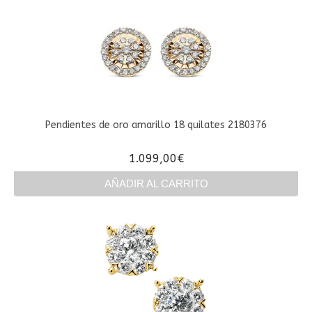
Pendientes de oro amarillo 18 quilates 2180376
1.099,00
€
AÑADIR AL CARRITO