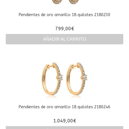
Pendientes de oro amarillo 18 quilates 2180230
799,00
€
AÑADIR AL CARRITO
Pendientes de oro amarillo 18 quilates 2180246
1.049,00
€