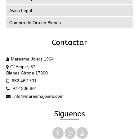
Aviso Legal
Compra de Oro en Blanes
Contactar
Maresma Joiers 1964
C/ Ample, 37
Blanes Girona 17300
682 462 701
972 336 801
info@maresmajoiers.com
Siguenos