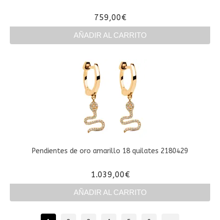
759,00
€
AÑADIR AL CARRITO
Pendientes de oro amarillo 18 quilates 2180429
1.039,00
€
AÑADIR AL CARRITO