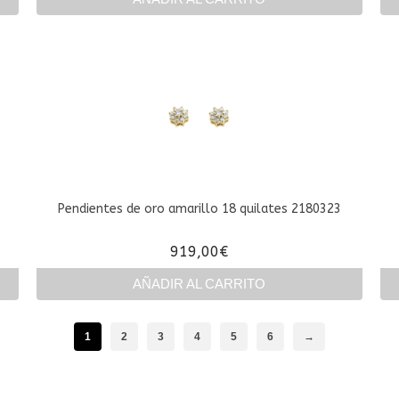
Pendientes de oro amarillo 18 quilates 2180323
919,00
€
AÑADIR AL CARRITO
1
2
3
4
5
6
→