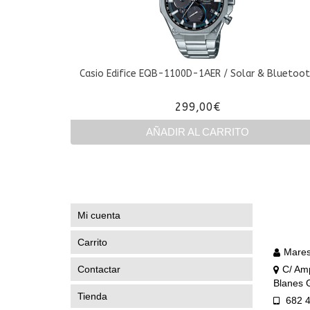
Casio Edifice EQB-1100D-1AER / Solar & Bluetoo
299,00
€
AÑADIR AL CARRITO
Mi cuenta
Carrito
Mares
Contactar
C/ Amp
Blanes 
Tienda
682 4