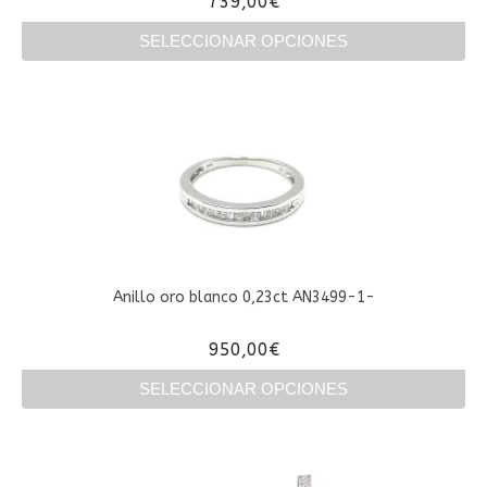
739,00
€
SELECCIONAR OPCIONES
Este
producto
tiene
múltiples
variantes.
Las
opciones
se
pueden
elegir
en
Anillo oro blanco 0,23ct AN3499-1-
la
página
950,00
€
de
producto
SELECCIONAR OPCIONES
Este
producto
tiene
múltiples