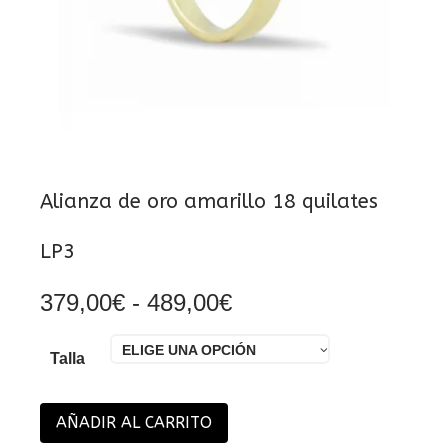
Alianza de oro amarillo 18 quilates
LP3
Rango
379,00
€
-
489,00
€
de
precios:
ELIGE UNA OPCIÓN
desde
Talla
379,00€
hasta
489,00€
AÑADIR AL CARRITO