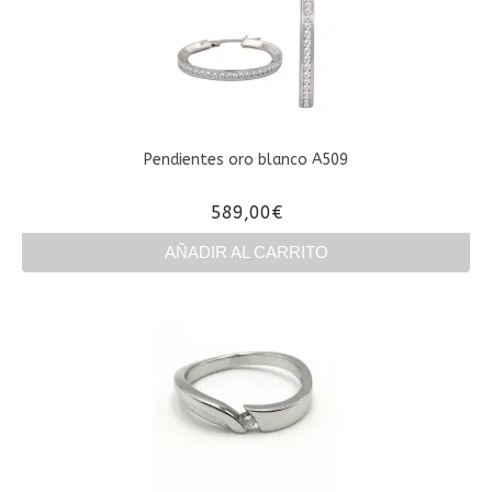
variantes.
Las
opciones
se
pueden
elegir
en
Pendientes oro blanco A509
la
página
589,00
€
de
producto
AÑADIR AL CARRITO