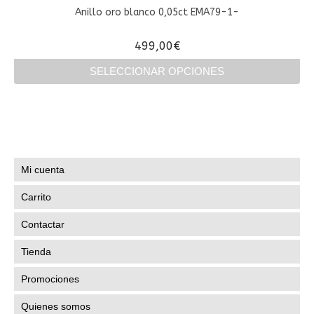
Anillo oro blanco 0,05ct EMA79-1-
499,00
€
SELECCIONAR OPCIONES
Este
producto
tiene
múltiples
variantes.
Las
Mi cuenta
opciones
se
Carrito
pueden
elegir
Contactar
en
la
Tienda
página
de
Promociones
producto
Quienes somos