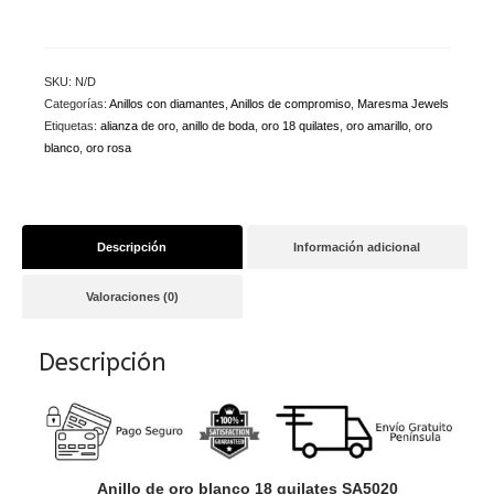
SKU:
N/D
Categorías:
Anillos con diamantes
,
Anillos de compromiso
,
Maresma Jewels
Etiquetas:
alianza de oro
,
anillo de boda
,
oro 18 quilates
,
oro amarillo
,
oro
blanco
,
oro rosa
Descripción
Información adicional
Valoraciones (0)
Descripción
Anillo de oro blanco 18 quilates SA5020