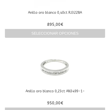
pueden
elegir
en
Anillo oro blanco 0,40ct RJ3228A
la
página
895,00
€
de
producto
SELECCIONAR OPCIONES
Este
producto
tiene
múltiples
variantes.
Las
opciones
se
pueden
elegir
en
Anillo oro blanco 0,23ct AN3499-1-
la
página
950,00
€
de
producto