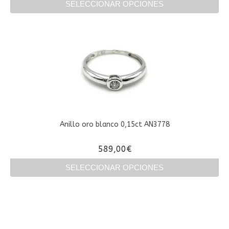
SELECCIONAR OPCIONES
Este
producto
tiene
múltiples
variantes.
Las
opciones
se
pueden
elegir
en
Anillo oro blanco 0,15ct AN3778
la
página
589,00
€
de
producto
SELECCIONAR OPCIONES
Este
producto
tiene
múltiples
variantes.