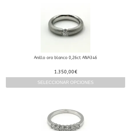
producto
tiene
múltiples
variantes.
Las
opciones
se
pueden
elegir
en
Anillo oro blanco 0,26ct ANA346
la
página
1.350,00
€
de
producto
SELECCIONAR OPCIONES
Este
producto
tiene
múltiples
variantes.
Las
opciones