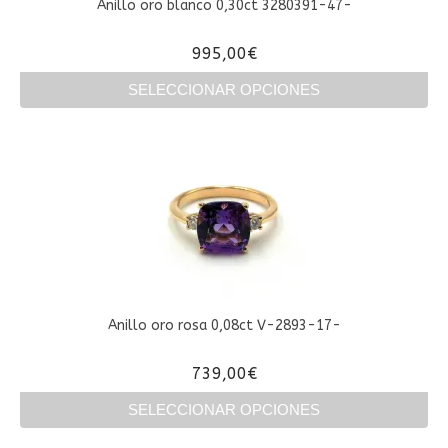
Anillo oro blanco 0,30ct 3280391-47-
995,00
€
SELECCIONAR OPCIONES
Este
producto
tiene
múltiples
variantes.
Las
opciones
se
pueden
elegir
en
Anillo oro rosa 0,08ct V-2893-17-
la
página
739,00
€
de
producto
SELECCIONAR OPCIONES
Este