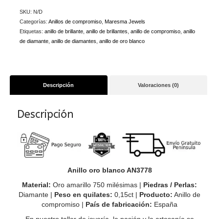
SKU:
N/D
Categorías:
Anillos de compromiso
,
Maresma Jewels
Etiquetas:
anillo de brillante
,
anillo de brillantes
,
anillo de compromiso
,
anillo
de diamante
,
anillo de diamantes
,
anillo de oro blanco
Descripción
Valoraciones (0)
Descripción
Anillo oro blanco AN3778
Material:
Oro amarillo 750 milésimas |
Piedras / Perlas:
Diamante |
Peso en quilates:
0,15ct |
Producto:
Anillo de
compromiso |
País de fabricación:
España