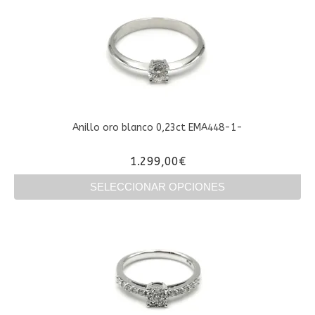
tiene
múltiples
variantes.
Las
opciones
se
pueden
elegir
en
Anillo oro blanco 0,23ct EMA448-1-
la
página
1.299,00
€
de
producto
SELECCIONAR OPCIONES
Este
producto
tiene
múltiples
variantes.
Las
opciones
se