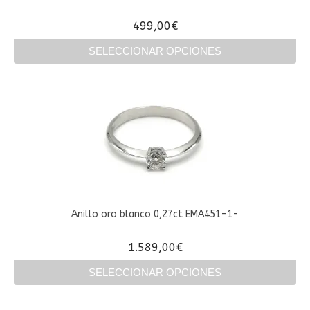
499,00
€
SELECCIONAR OPCIONES
Este
producto
tiene
múltiples
variantes.
Las
opciones
se
pueden
elegir
en
Anillo oro blanco 0,27ct EMA451-1-
la
página
1.589,00
€
de
producto
SELECCIONAR OPCIONES
Este
producto