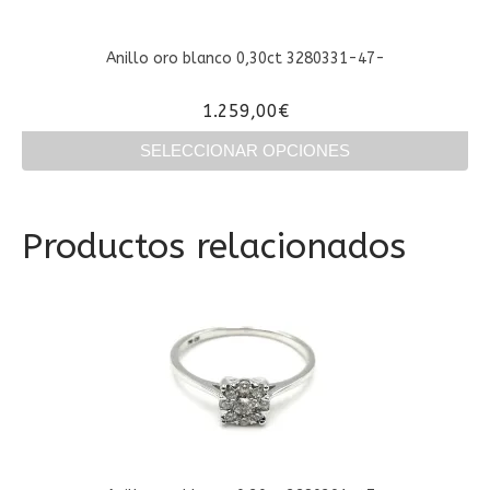
pueden
elegir
en
Anillo oro blanco 0,30ct 3280331-47-
la
página
1.259,00
€
de
producto
SELECCIONAR OPCIONES
Este
producto
tiene
Productos relacionados
múltiples
variantes.
Las
opciones
se
pueden
elegir
en
la
página
de
producto