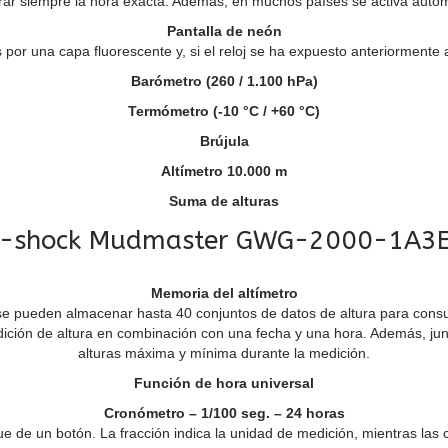
rar siempre la hora exacta. Además, en muchos países se activa automá
Pantalla de neón
 por una capa fluorescente y, si el reloj se ha expuesto anteriormente a
Barómetro (260 / 1.100 hPa)
Termómetro (-10 °C / +60 °C)
Brújula
Altímetro 10.000 m
Suma de alturas
-shock Mudmaster GWG-2000-1A3
Memoria del altímetro
se pueden almacenar hasta 40 conjuntos de datos de altura para cons
ción de altura en combinación con una fecha y una hora. Además, junt
alturas máxima y mínima durante la medición.
Función de hora universal
Cronómetro – 1/100 seg. – 24 horas
ue de un botón. La fracción indica la unidad de medición, mientras las