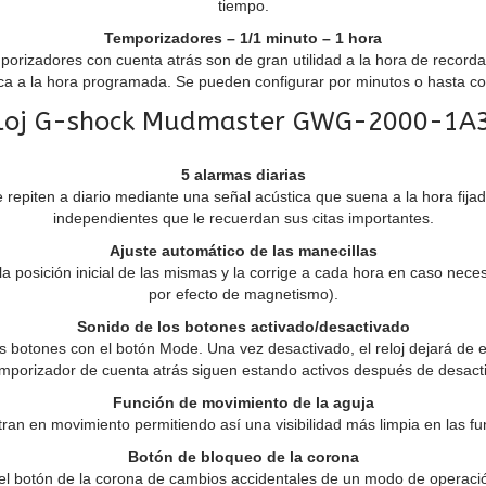
tiempo.
Temporizadores – 1/1 minuto – 1 hora
porizadores con cuenta atrás son de gran utilidad a la hora de record
ca a la hora programada. Se pueden configurar por minutos o hasta co
loj G-shock Mudmaster GWG-2000-1A
5 alarmas diarias
se repiten a diario mediante una señal acústica que suena a la hora fi
independientes que le recuerdan sus citas importantes.
Ajuste automático de las manecillas
a posición inicial de las mismas y la corrige a cada hora en caso nec
por efecto de magnetismo).
Sonido de los botones activado/desactivado
os botones con el botón Mode. Una vez desactivado, el reloj dejará de em
mporizador de cuenta atrás siguen estando activos después de desacti
Función de movimiento de la aguja
tran en movimiento permitiendo así una visibilidad más limpia en las f
Botón de bloqueo de la corona
el botón de la corona de cambios accidentales de un modo de operació