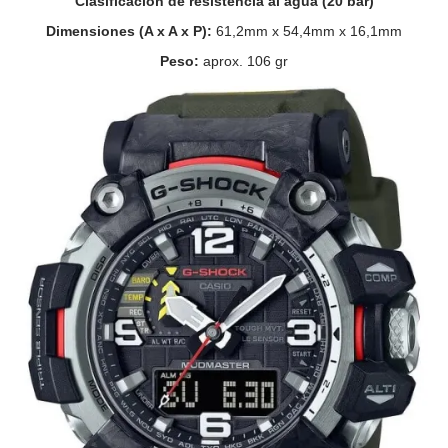
Clasificación de resistencia al agua (20 bar)
Dimensiones (A x A x P):
61,2mm x 54,4mm x 16,1mm
Peso:
aprox. 106 gr