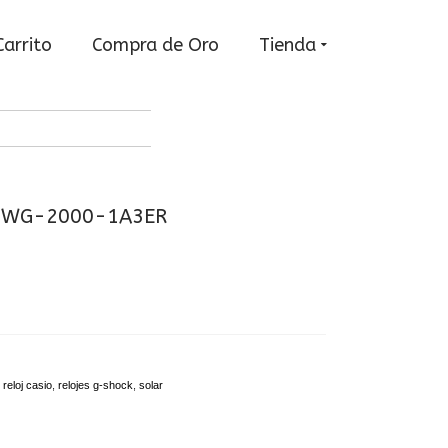
Carrito
Compra de Oro
Tienda
 GWG-2000-1A3ER
,
reloj casio
,
relojes g-shock
,
solar