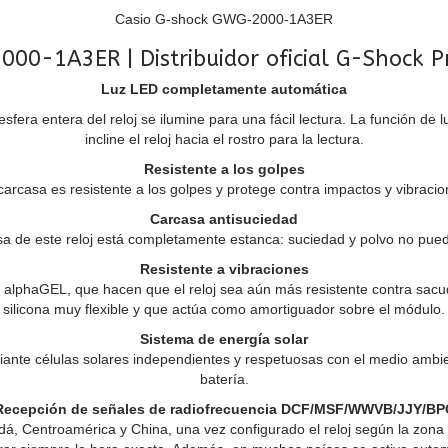
Casio G-shock GWG-2000-1A3ER
00-1A3ER | Distribuidor oficial G-Shock 
Luz LED completamente automática
sfera entera del reloj se ilumine para una fácil lectura. La función de 
incline el reloj hacia el rostro para la lectura.
Resistente a los golpes
carcasa es resistente a los golpes y protege contra impactos y vibracio
Carcasa antisuciedad
a de este reloj está completamente estanca: suciedad y polvo no pue
Resistente a vibraciones
 alphaGEL, que hacen que el reloj sea aún más resistente contra sacu
silicona muy flexible y que actúa como amortiguador sobre el módulo.
Sistema de energía solar
ediante células solares independientes y respetuosas con el medio amb
batería.
Recepción de señales de radiofrecuencia DCF/MSF/WWVB/JJY/BP
 Centroamérica y China, una vez configurado el reloj según la zona h