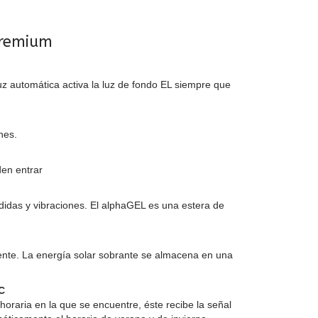
Premium
luz automática activa la luz de fondo EL siempre que
nes.
den entrar
didas y vibraciones. El alphaGEL es una estera de
iente. La energía solar sobrante se almacena en una
C
oraria en la que se encuentre, éste recibe la señal