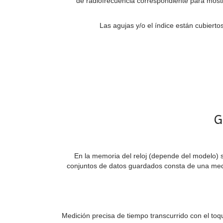
de radiofrecuencia correspondiente para most
Las agujas y/o el índice están cubiertos
G
En la memoria del reloj (depende del modelo) 
conjuntos de datos guardados consta de una medi
Medición precisa de tiempo transcurrido con el toq