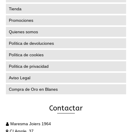
la
Tienda
página
de
Promociones
producto
Quienes somos
Política de devoluciones
Política de cookies
Política de privacidad
Aviso Legal
Compra de Oro en Blanes
Contactar
Maresma Joiers 1964
C/ Ample, 37