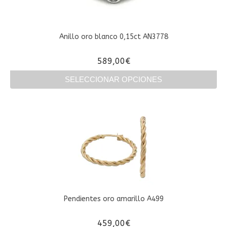
Anillo oro blanco 0,15ct AN3778
589,00
€
SELECCIONAR OPCIONES
Este
producto
tiene
múltiples
variantes.
Las
opciones
se
pueden
elegir
en
Pendientes oro amarillo A499
la
página
459,00
€
de