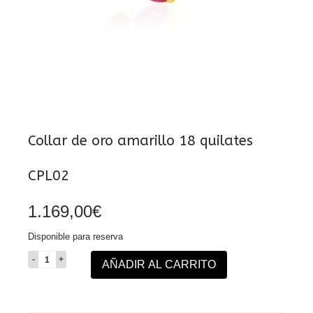
Collar de oro amarillo 18 quilates
CPL02
1.169,00
€
Disponible para reserva
Collar
AÑADIR AL CARRITO
de
oro
amarillo