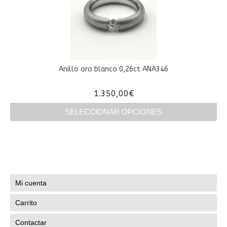
variantes.
Las
opciones
se
pueden
elegir
en
Anillo oro blanco 0,26ct ANA346
la
página
1.350,00
€
de
producto
SELECCIONAR OPCIONES
Este
producto
tiene
múltiples
variantes.
Las
Mi cuenta
opciones
se
Carrito
pueden
elegir
Contactar
en