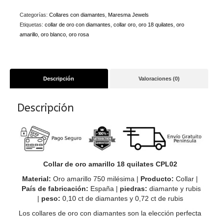
18
quilates
Categorías:
Collares con diamantes
,
Maresma Jewels
CPL02
Etiquetas:
collar de oro con diamantes
,
collar oro
,
oro 18 quilates
,
oro
cantidad
amarillo
,
oro blanco
,
oro rosa
Descripción
Valoraciones (0)
Descripción
Collar de oro amarillo 18 quilates CPL02
Material:
Oro amarillo 750 milésima |
Producto:
Collar |
País de fabricación:
España |
piedras:
diamante y rubis
|
peso:
0,10 ct de diamantes y 0,72 ct de rubis
Los collares de oro con diamantes son la elección perfecta