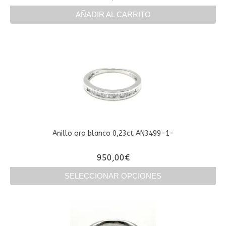
producto
AÑADIR AL CARRITO
Anillo oro blanco 0,23ct AN3499-1-
950,00
€
SELECCIONAR OPCIONES
Este
producto
tiene
múltiples