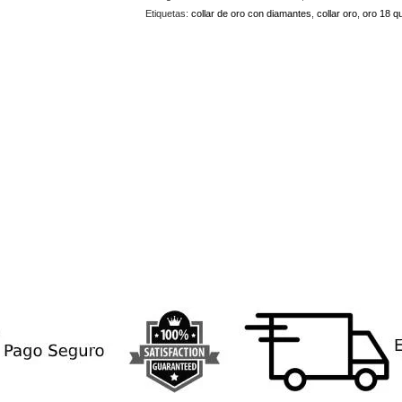
COP20
Etiquetas:
collar de oro con diamantes
,
collar oro
,
oro 18 qu
cantidad