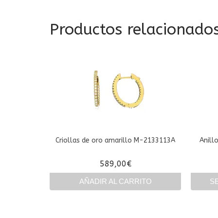
Productos relacionado
Criollas de oro amarillo M-2133113A
Anill
589,00
€
AÑADIR AL CARRITO
S