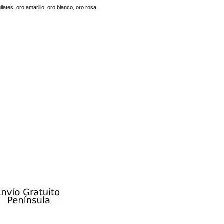
ilates
,
oro amarillo
,
oro blanco
,
oro rosa