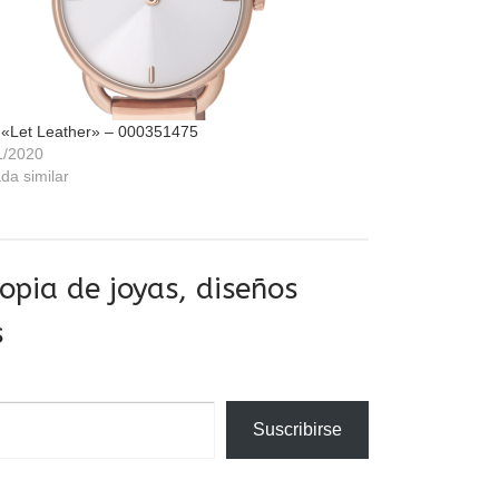
 «Let Leather» – 000351475
1/2020
da similar
pia de joyas, diseños
s
Suscribirse