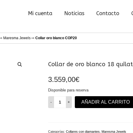
Mi cuenta
Noticias
Contacto
⇨
Maresma Jewels
⇨
Collar oro blanco COP20
Collar de oro blanco 18 quila
3.559,00
€
Disponible para reserva
Collar
AÑADIR AL CARRITO
de
oro
blanco
18
quilates
Categorías:
Collares con diamantes
,
Maresma Jewels