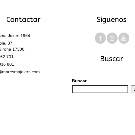
múltiples
múltiples
variantes.
variantes.
Las
Las
Contactar
Siguenos
opciones
opciones
se
se
pueden
pueden
ma Joiers 1964
elegir
elegir
le, 37
en
en
Girona 17300
la
la
62 701
Buscar
página
página
de
de
336 801
producto
producto
@maresmajoiers.com
Buscar