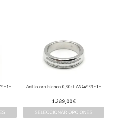
A79-1-
Anillo oro blanco 0,30ct AN44933-1-
1.289,00
€
ES
SELECCIONAR OPCIONES
Este
producto
tiene