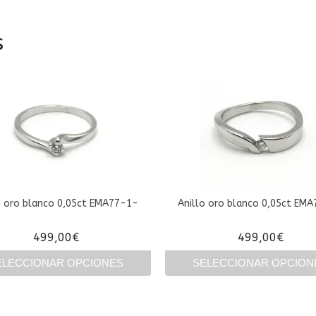
s
o oro blanco 0,05ct EMA77-1-
Anillo oro blanco 0,05ct EM
499,00
€
499,00
€
ELECCIONAR OPCIONES
SELECCIONAR OPCION
Este
Este
producto
producto
tiene
tiene