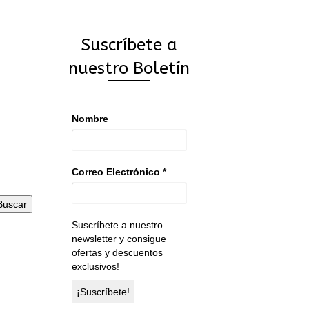
múltiples
variantes.
Las
Suscríbete a
opciones
se
nuestro Boletín
pueden
elegir
en
Nombre
la
página
de
producto
Correo Electrónico
*
Buscar
Suscríbete a nuestro
newsletter y consigue
ofertas y descuentos
exclusivos!