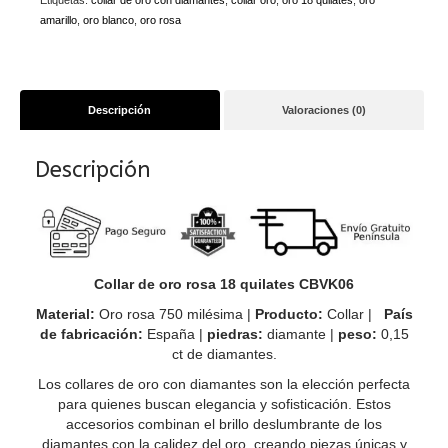
Etiquetas:
collar de oro con diamantes
,
collar oro
,
oro 18 quilates
,
oro
cantidad
amarillo
,
oro blanco
,
oro rosa
Descripción
Valoraciones (0)
Descripción
Collar de oro rosa 18 quilates CBVK06
Material:
Oro rosa 750 milésima |
Producto:
Collar |
País
de fabricación:
España |
piedras:
diamante |
peso:
0,15
ct de diamantes.
Los collares de oro con diamantes son la elección perfecta
para quienes buscan elegancia y sofisticación. Estos
accesorios combinan el brillo deslumbrante de los
diamantes con la calidez del oro, creando piezas únicas y