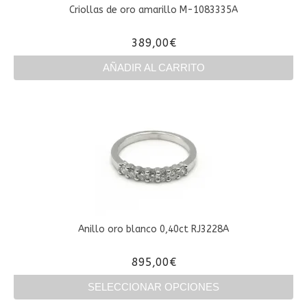
Criollas de oro amarillo M-1083335A
389,00
€
AÑADIR AL CARRITO
Anillo oro blanco 0,40ct RJ3228A
895,00
€
SELECCIONAR OPCIONES
Este