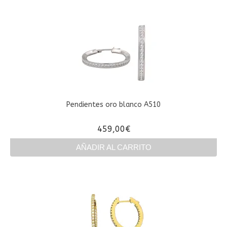
producto
tiene
múltiples
variantes.
Las
opciones
se
pueden
elegir
en
Pendientes oro blanco A510
la
página
459,00
€
de
producto
AÑADIR AL CARRITO