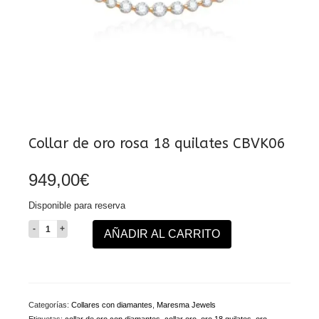
Collar de oro rosa 18 quilates CBVK06
949,00
€
Disponible para reserva
Collar
AÑADIR AL CARRITO
de
oro
rosa
18
quilates
Categorías:
Collares con diamantes
,
Maresma Jewels
CBVK06