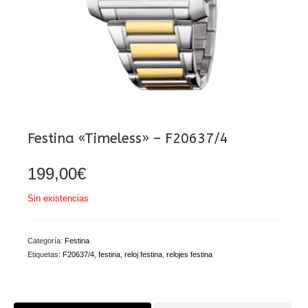
Festina «Timeless» – F20637/4
199,00
€
Sin existencias
Categoría:
Festina
Etiquetas:
F20637/4
,
festina
,
reloj festina
,
relojes festina