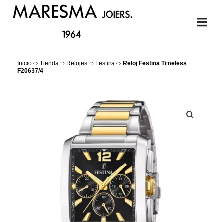
Inicio
⇨
Tienda
⇨
Relojes
⇨
Festina
⇨
Reloj Festina Timeless
F20637/4