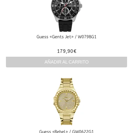
Guess «Gents Jet» / W0798G1
179,90
€
AÑADIR AL CARRITO
Guess «Rebel» / GW0622G1