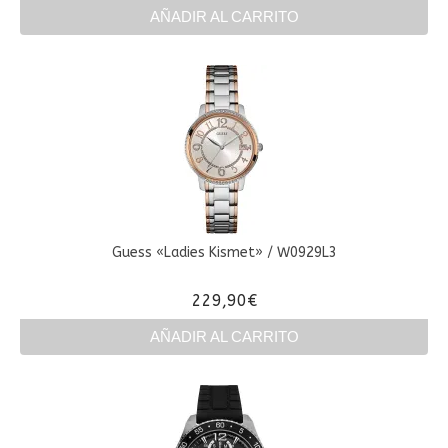
AÑADIR AL CARRITO
Guess «Ladies Kismet» / W0929L3
229,90
€
AÑADIR AL CARRITO