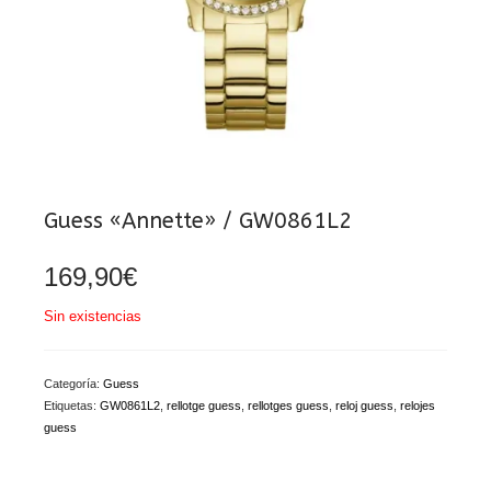
Guess «Annette» / GW0861L2
169,90
€
Sin existencias
Categoría:
Guess
Etiquetas:
GW0861L2
,
rellotge guess
,
rellotges guess
,
reloj guess
,
relojes
guess