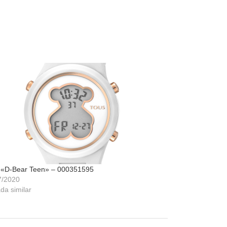
 «D-Bear Teen» – 000351595
7/2020
da similar