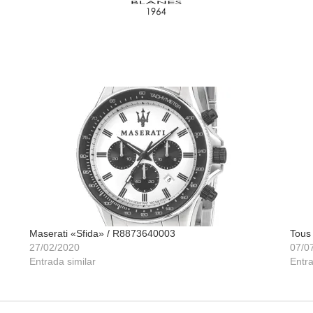
Maserati «Sfida» / R8873640003
Tous
27/02/2020
07/0
Entrada similar
Entra