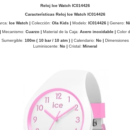
Reloj Ice Watch IC014426
Características Reloj Ice Watch IC014426
rca:
Ice Watch |
Colección:
Ola Kids |
Modelo:
IC014426 |
Genero:
N
|
Mecanismo:
Cuarzo |
Material de la Caja:
Acero inoxidable |
Color 
|
Sumergible:
10
0m ( 10 bar / 10 atm ) |
Calendario:
No |
Dimensiones 
Luminiscente:
No |
Cristal:
Mineral