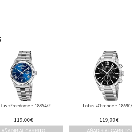
s
otus «Freedom» – 18854/2
Lotus «Chrono» – 18690
119,00
€
119,00
€
AÑADIR AL CARRITO
AÑADIR AL CARRITO