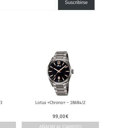
Suscribirse
/3
Lotus «Chrono» – 18684/2
99,00
€
AÑADIR AL CARRITO