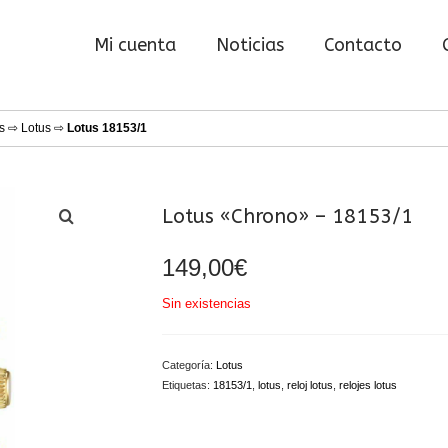
Mi cuenta
Noticias
Contacto
s
⇨
Lotus
⇨
Lotus 18153/1
Lotus «Chrono» – 18153/1
149,00
€
Sin existencias
Categoría:
Lotus
Etiquetas:
18153/1
,
lotus
,
reloj lotus
,
relojes lotus