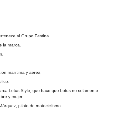
rtenece al Grupo Festina.
e la marca.
n.
ión marítima y aérea.
lico.
marca Lotus Style, que hace que Lotus no solamente
bre y mujer.
árquez, piloto de motociclismo.