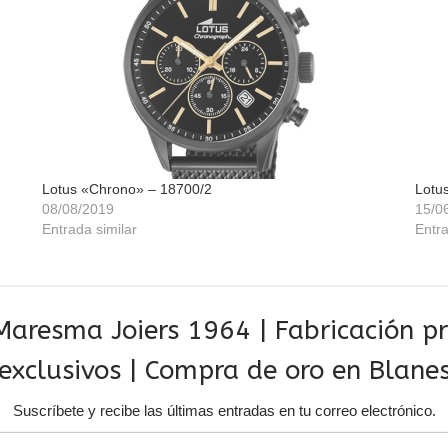
Lotus «Chrono» – 18700/2
Lotu
08/08/2019
15/0
Entrada similar
Entra
aresma Joiers 1964 | Fabricación pro
exclusivos | Compra de oro en Blane
Suscríbete y recibe las últimas entradas en tu correo electrónico.