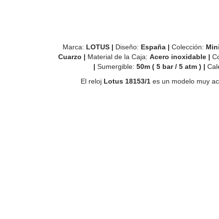
Marca:
LOTUS |
Diseño:
España |
Colección:
Mini
Cuarzo |
Material de la Caja:
Acero inoxidable |
Co
|
Sumergible:
50m ( 5 bar / 5 atm ) |
Cal
El reloj
Lotus 18153/1
es un modelo muy acla