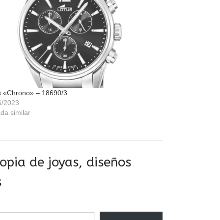
s «Chrono» – 18690/3
6/2023
da similar
pia de joyas, diseños
s