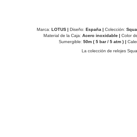
Marca:
LOTUS |
Diseño:
España |
Colección:
Squa
Material de la Caja:
Acero inoxidable |
Color d
Sumergible:
50
m ( 5 bar / 5 atm ) |
Cale
La colección de relojes Squ