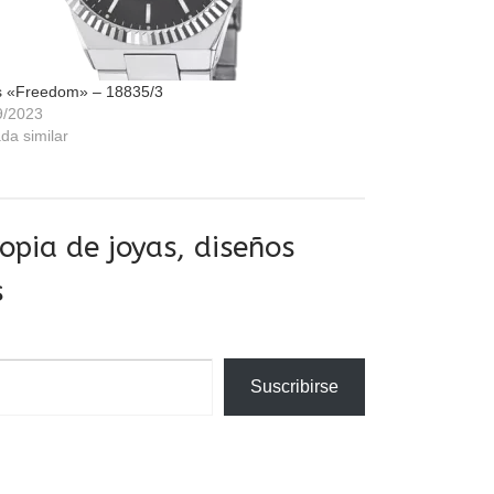
s «Freedom» – 18835/3
9/2023
da similar
pia de joyas, diseños
s
Suscribirse