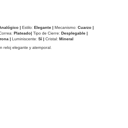
Analógico |
Estilo:
Elegante |
Mecanismo:
Cuarzo |
Correa:
Plateado|
Tipo de Cierre:
Desplegable
|
rona |
Luminiscente:
Sí |
Cristal:
Mineral
 reloj elegante y atemporal.