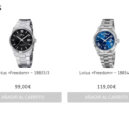
s
otus «Freedom» – 18835/3
Lotus «Freedom» – 18854
99,00
€
119,00
€
AÑADIR AL CARRITO
AÑADIR AL CARRITO