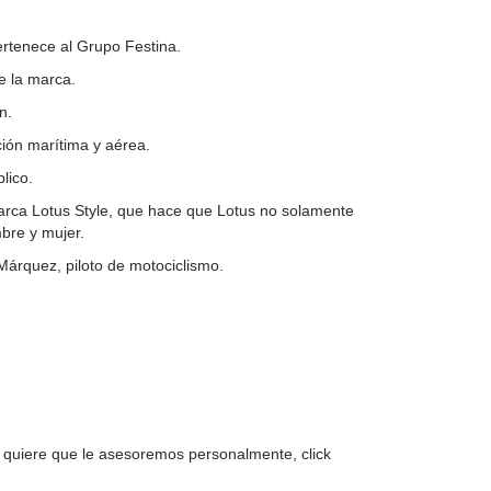
rtenece al Grupo Festina.
e la marca.
n.
ión marítima y aérea.
lico.
marca Lotus Style, que hace que Lotus no solamente
bre y mujer.
árquez, piloto de motociclismo.
o quiere que le asesoremos personalmente, click