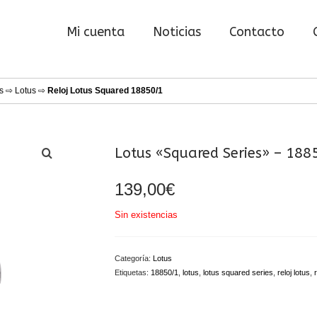
Mi cuenta
Noticias
Contacto
s
⇨
Lotus
⇨
Reloj Lotus Squared 18850/1
Lotus «Squared Series» – 188
139,00
€
Sin existencias
Categoría:
Lotus
Etiquetas:
18850/1
,
lotus
,
lotus squared series
,
reloj lotus
,
r