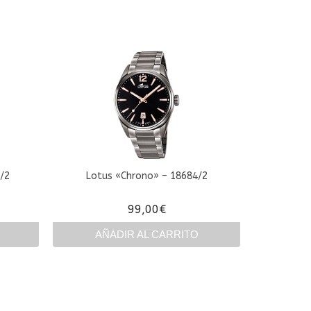
/2
Lotus «Chrono» – 18684/2
99,00
€
AÑADIR AL CARRITO