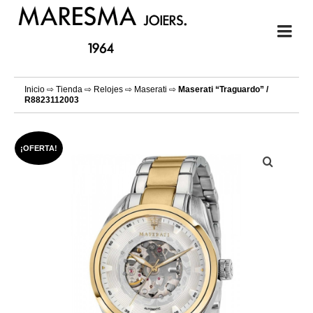
Inicio
⇨
Tienda
⇨
Relojes
⇨
Maserati
⇨
Maserati “Traguardo” /
R8823112003
¡OFERTA!