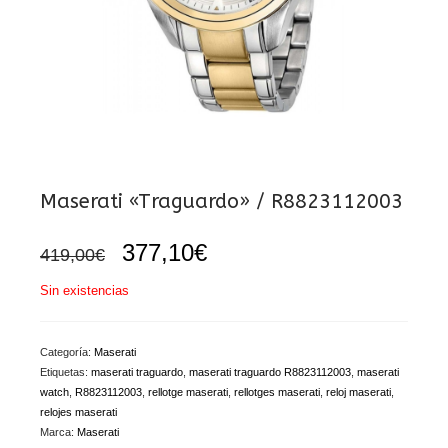
Maserati «Traguardo» / R8823112003
El
El
377,10
€
419,00
€
precio
precio
original
actual
Sin existencias
era:
es:
419,00€.
377,10€.
Categoría:
Maserati
Etiquetas:
maserati traguardo
,
maserati traguardo R8823112003
,
maserati
watch
,
R8823112003
,
rellotge maserati
,
rellotges maserati
,
reloj maserati
,
relojes maserati
Marca:
Maserati