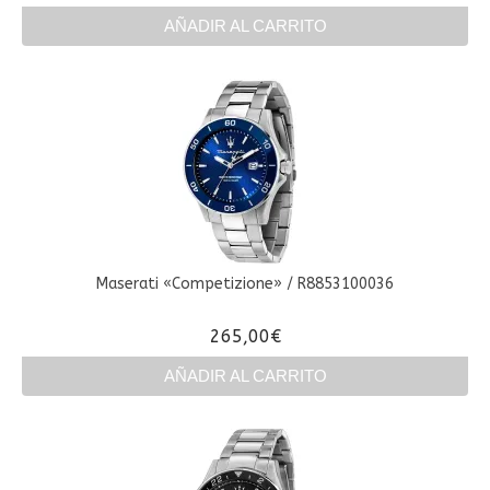
AÑADIR AL CARRITO
Maserati «Competizione» / R8853100036
265,00
€
AÑADIR AL CARRITO