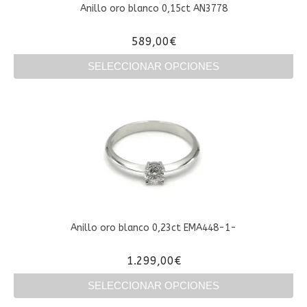
en
Anillo oro blanco 0,15ct AN3778
la
página
589,00
€
de
producto
SELECCIONAR OPCIONES
Este
producto
tiene
múltiples
variantes.
Las
opciones
se
pueden
elegir
en
Anillo oro blanco 0,23ct EMA448-1-
la
página
1.299,00
€
de
producto
SELECCIONAR OPCIONES
Este