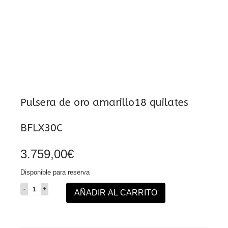
Pulsera de oro amarillo18 quilates
BFLX30C
3.759,00
€
Disponible para reserva
Pulsera
AÑADIR AL CARRITO
de
oro
amarillo18