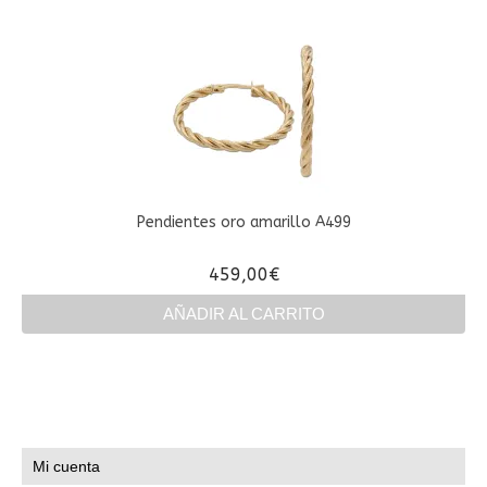
producto
tiene
múltiples
variantes.
Las
opciones
se
pueden
elegir
en
Pendientes oro amarillo A499
la
página
459,00
€
de
producto
AÑADIR AL CARRITO
Mi cuenta