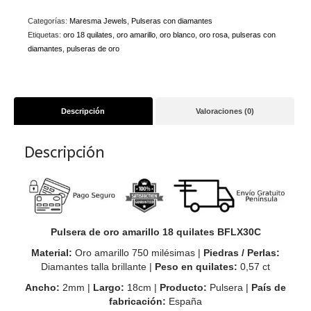
quilates
BFLX30C
Categorías:
Maresma Jewels
,
Pulseras con diamantes
cantidad
Etiquetas:
oro 18 quilates
,
oro amarillo
,
oro blanco
,
oro rosa
,
pulseras con
diamantes
,
pulseras de oro
Descripción
Valoraciones (0)
Descripción
Pulsera de oro amarillo 18 quilates BFLX30C
Material:
Oro amarillo 750 milésimas |
Piedras / Perlas:
Diamantes talla brillante |
Peso en quilates:
0,57 ct
Ancho:
2mm |
Largo:
18cm |
Producto:
Pulsera |
País de
fabricación:
España