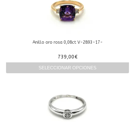
Anillo oro rosa 0,08ct V-2893-17-
739,00
€
SELECCIONAR OPCIONES
Este
producto
tiene
múltiples
variantes.
Las
opciones
se
pueden
elegir