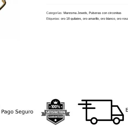
18
quilates
Categorías:
Maresma Jewels
,
Pulseras con circonitas
con
Etiquetas:
oro 18 quilates
,
oro amarillo
,
oro blanco
,
oro ros
circonitas
M-
2124196ABPU
cantidad