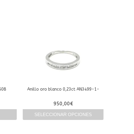
508
Anillo oro blanco 0,23ct AN3499-1-
950,00
€
SELECCIONAR OPCIONES
Este
producto