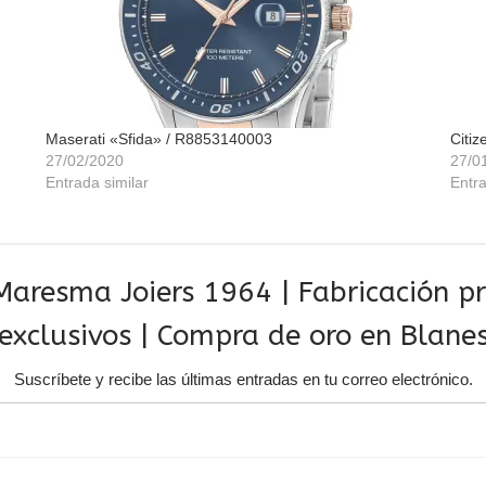
Maserati «Sfida» / R8853140003
Citi
27/02/2020
27/0
Entrada similar
Entra
aresma Joiers 1964 | Fabricación pro
exclusivos | Compra de oro en Blane
Suscríbete y recibe las últimas entradas en tu correo electrónico.