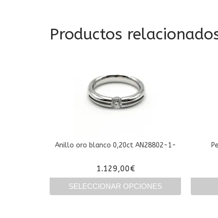
Productos relacionado
Anillo oro blanco 0,20ct AN28802-1-
P
1.129,00
€
SELECCIONAR OPCIONES
Este
producto