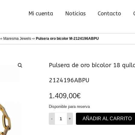
Mi cuenta
Noticias
Contacto
⇨
Maresma Jewels
⇨
Pulsera oro bicolor M-2124196ABPU
Pulsera de oro bicolor 18 quil
2124196ABPU
1.409,00
€
Disponible para reserva
Pulsera
AÑADIR AL CARRITO
de
oro
bicolor