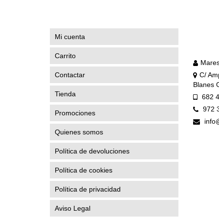
tiene
múltiples
variantes.
Las
Mi cuenta
opciones
se
Carrito
pueden
Mares
elegir
Contactar
C/ Amp
en
Blanes 
la
Tienda
682 4
página
de
972 
Promociones
producto
info
Quienes somos
Política de devoluciones
Política de cookies
Política de privacidad
Aviso Legal