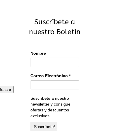
tiene
múltiples
variantes.
Las
Suscríbete a
opciones
se
nuestro Boletín
pueden
elegir
en
Nombre
la
página
de
producto
Correo Electrónico
*
Buscar
Suscríbete a nuestro
newsletter y consigue
ofertas y descuentos
exclusivos!