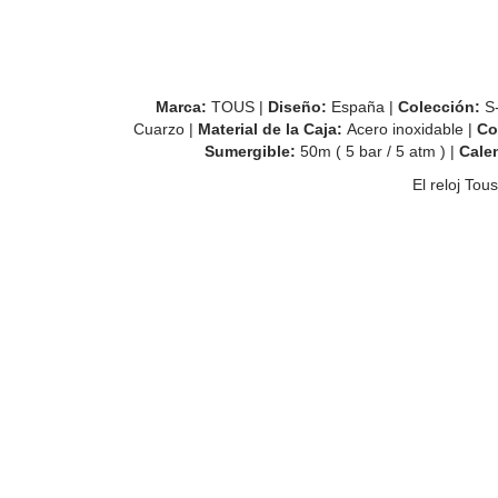
Marca:
TOUS |
Diseño:
España |
Colección
:
S-
Cuarzo |
Material de la Caja:
Acero inoxidable |
Co
Sumergible:
50m ( 5 bar / 5 atm ) |
Cale
El reloj To