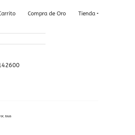
Carrito
Compra de Oro
Tienda
0142600
ror
,
tous