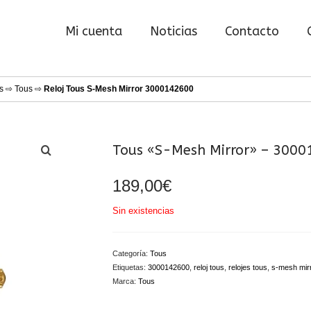
Mi cuenta
Noticias
Contacto
s
⇨
Tous
⇨
Reloj Tous S-Mesh Mirror 3000142600
Tous «S-Mesh Mirror» – 300
189,00
€
Sin existencias
Categoría:
Tous
Etiquetas:
3000142600
,
reloj tous
,
relojes tous
,
s-mesh mir
Marca:
Tous