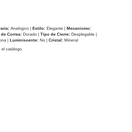
raria:
Analógico |
Estilo:
Elegante |
Mecanismo:
 de Correa:
Dorado |
Tipo de Cierre:
Desplegable |
ona |
Luminiscente:
No |
Cristal:
Mineral
el catálogo.