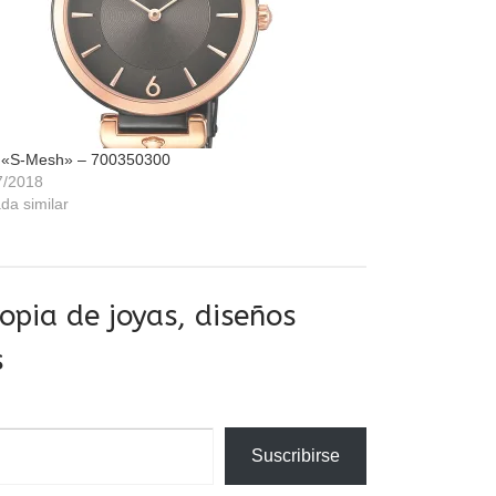
 «S-Mesh» – 700350300
7/2018
da similar
pia de joyas, diseños
s
Suscribirse