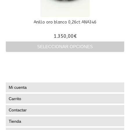
Anillo oro blanco 0,26ct ANA346
1.350,00
€
SELECCIONAR OPCIONES
Este
producto
tiene
múltiples
variantes.
Las
Mi cuenta
opciones
se
Carrito
pueden
elegir
Contactar
en
la
Tienda
página