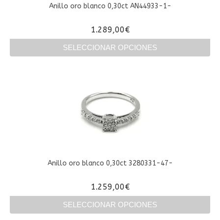
Anillo oro blanco 0,30ct AN44933-1-
1.289,00
€
SELECCIONAR OPCIONES
Este
producto
tiene
múltiples
variantes.
Las
opciones
se
pueden
elegir
en
Anillo oro blanco 0,30ct 3280331-47-
la
página
1.259,00
€
de
producto
SELECCIONAR OPCIONES
Este