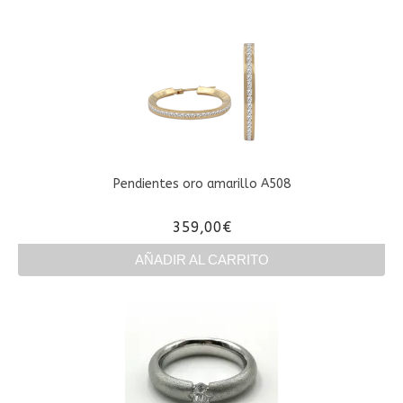
producto
tiene
múltiples
variantes.
Las
opciones
se
pueden
elegir
en
Pendientes oro amarillo A508
la
página
359,00
€
de
producto
AÑADIR AL CARRITO