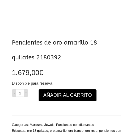
Pendientes de oro amarillo 18
quilates 2180392
1.679,00
€
Disponible para reserva
Pendientes
AÑADIR AL CARRITO
de
oro
amarillo
18
quilates
Categorías:
Maresma Jewels
,
Pendientes con diamantes
2180392
Etiquetas:
oro 18 quilates
,
oro amarillo
,
oro blanco
,
oro rosa
,
pendientes con