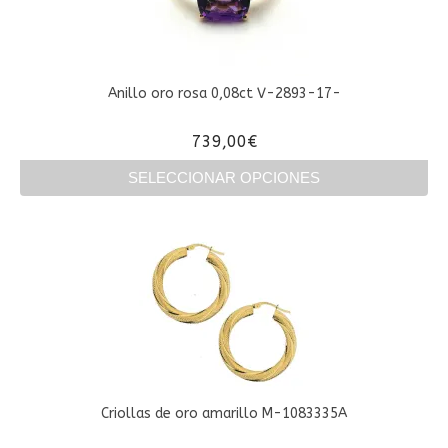
Anillo oro rosa 0,08ct V-2893-17-
739,00
€
SELECCIONAR OPCIONES
Este
producto
tiene
múltiples
variantes.
Las
opciones
se
pueden
elegir
en
Criollas de oro amarillo M-1083335A
la
página