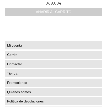
389,00
€
de
producto
AÑADIR AL CARRITO
Mi cuenta
Carrito
Contactar
Tienda
Promociones
Quienes somos
Política de devoluciones