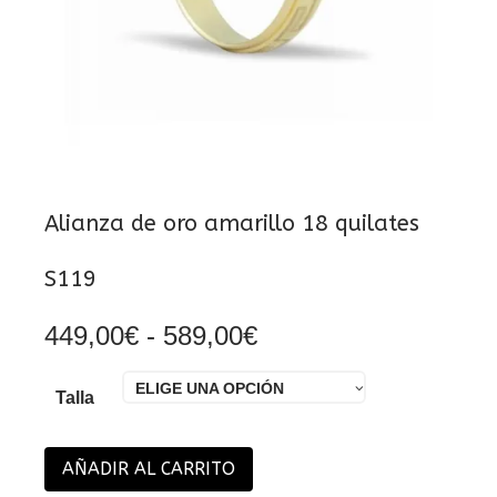
Alianza de oro amarillo 18 quilates
S119
Rango
449,00
€
-
589,00
€
de
precios:
ELIGE UNA OPCIÓN
desde
Talla
449,00€
hasta
589,00€
AÑADIR AL CARRITO