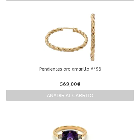
Este
producto
tiene
múltiples
variantes.
Las
opciones
se
pueden
elegir
en
Pendientes oro amarillo A498
la
página
569,00
€
de
producto
AÑADIR AL CARRITO