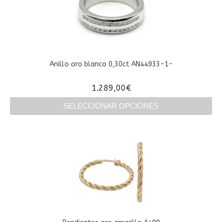
Anillo oro blanco 0,30ct AN44933-1-
1.289,00
€
SELECCIONAR OPCIONES
Este
producto
tiene
múltiples
variantes.
Las
opciones
se
pueden
elegir
en