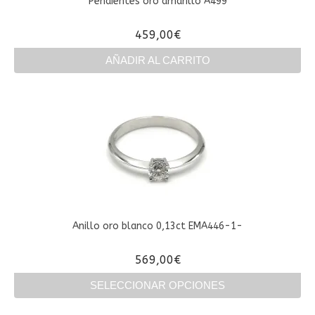
Pendientes oro amarillo A499
la
página
459,00
€
de
producto
AÑADIR AL CARRITO
Anillo oro blanco 0,13ct EMA446-1-
569,00
€
SELECCIONAR OPCIONES
Este