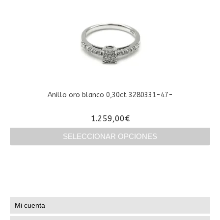
producto
tiene
múltiples
variantes.
Las
opciones
se
pueden
elegir
en
Anillo oro blanco 0,30ct 3280331-47-
la
página
1.259,00
€
de
producto
SELECCIONAR OPCIONES
Este
producto
tiene
múltiples
variantes.
Las
Mi cuenta
opciones
se