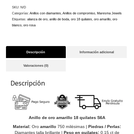
SKU:
N/D
Categorías:
Anillos con diamantes
,
Anillos de compromiso
,
Maresma Jewels
Etiquetas:
alianza de oro
,
anillo de boda
,
oro 18 quilates
,
oro amarillo
,
oro
blanco
,
oro rosa
Descripción
Información adicional
Valoraciones (0)
Descripción
Anillo de oro amarillo 18 quilates S6A
Material:
Oro
amarillo
750 milésimas |
Piedras / Perlas:
Diamantes talla brillante |
Peso en quilates:
0,15 ct de