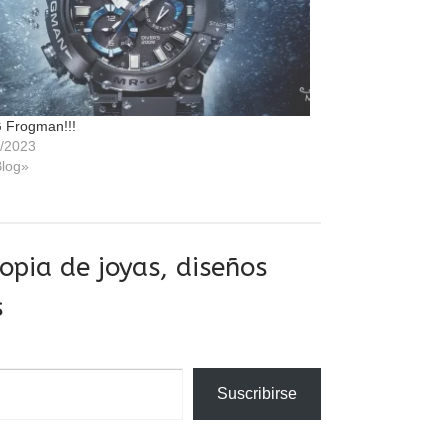
 Frogman!!!
/2023
log»
pia de joyas, diseños
s
Suscribirse