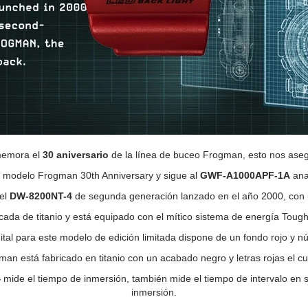
emora el
30 aniversario
de la línea de buceo Frogman, esto nos asegu
er modelo Frogman 30th Anniversary y sigue al
GWF-A1000APF-1A
ana
del
DW-8200NT-4
de segunda generación lanzado en el año 2000, con un
scada de titanio y está equipado con el mítico sistema de energía Toug
gital para este modelo de edición limitada dispone de un fondo rojo y 
gman está fabricado en titanio con un acabado negro y letras rojas el cual
4
mide el tiempo de inmersión, también mide el tiempo de intervalo en su
inmersión.